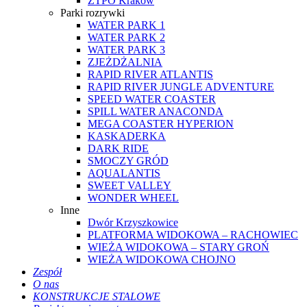
ZTPO Kraków
Parki rozrywki
WATER PARK 1
WATER PARK 2
WATER PARK 3
ZJEŻDŻALNIA
RAPID RIVER ATLANTIS
RAPID RIVER JUNGLE ADVENTURE
SPEED WATER COASTER
SPILL WATER ANACONDA
MEGA COASTER HYPERION
KASKADERKA
DARK RIDE
SMOCZY GRÓD
AQUALANTIS
SWEET VALLEY
WONDER WHEEL
Inne
Dwór Krzyszkowice
PLATFORMA WIDOKOWA – RACHOWIEC
WIEŻA WIDOKOWA – STARY GROŃ
WIEŻA WIDOKOWA CHOJNO
Zespół
O nas
KONSTRUKCJE STALOWE