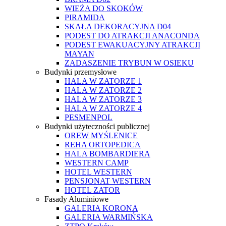
WIEŻA DO SKOKÓW
PIRAMIDA
SKAŁA DEKORACYJNA D04
PODEST DO ATRAKCJI ANACONDA
PODEST EWAKUACYJNY ATRAKCJI
MAYAN
ZADASZENIE TRYBUN W OSIEKU
Budynki przemysłowe
HALA W ZATORZE 1
HALA W ZATORZE 2
HALA W ZATORZE 3
HALA W ZATORZE 4
PESMENPOL
Budynki użyteczności publicznej
OREW MYŚLENICE
REHA ORTOPEDICA
HALA BOMBARDIERA
WESTERN CAMP
HOTEL WESTERN
PENSJONAT WESTERN
HOTEL ZATOR
Fasady Aluminiowe
GALERIA KORONA
GALERIA WARMIŃSKA