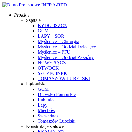
Projekty
Szpitale
BYDGOSZCZ
GCM
ŁAPY – SOR
Myślenice – Chirurgia
Myślenice – Oddział Dziecięcy
Myślenice – PFU
Myślenice – Oddział Zakaźny
NOWY SĄCZ
OTWOCK
SZCZECINEK
TOMASZÓW LUBELSKI
Lądowiska
GCM
Drawsko Pomorskie
Lubliniec
Łapy
Miechów
Szczecinek
Tomaszów Lubelski
Konstrukcje stalowe
BRAMA D02