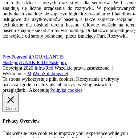
strefa dla dzieci starszych oraz strefa dla seniorów. W basenie
znajdują się liczne urządzenia do rozrywki. W projektowanych
budynkach znajduje się zaplecze higieniczno-sanitarne i handlowo-
usługowe dla użytkowników basenu, a także zaplecze socjalne i
techniczne dla obsługi terenu basenu. Główne wejście na teren
basenu znajduje się od strony wschodniej. Dodatkowo projektuje się
też wejście od strony północnej, przez istniejący Park Rozrywki.
Prev
Poprzedni
AQUALANTIS
Następny
DARK RIDE
Następny
Copyright 2020
Infra-Red
Wszelkie prawa zastrzeżone. |
Wykonanie:
MpWebSolutions.net
Ta strona wykorzystuje pliki cookies. Korzystanie z witryny
oznacza zgodę na ich zapis lub odczyt według ustawień
przeglądarki.
Akceptuję
Polityka cookies
Close
Privacy Overview
This website uses cookies to improve your experience while you