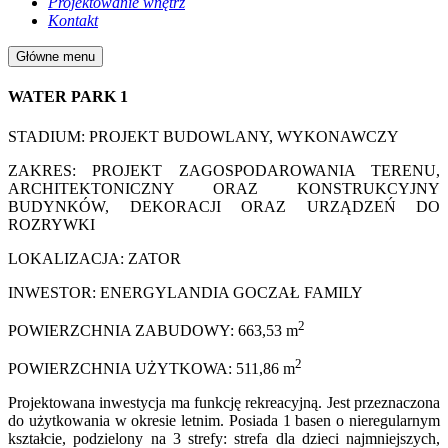
Projektowanie wnętrz
Kontakt
Główne menu
WATER PARK 1
STADIUM: PROJEKT BUDOWLANY, WYKONAWCZY
ZAKRES: PROJEKT ZAGOSPODAROWANIA TERENU,
ARCHITEKTONICZNY ORAZ KONSTRUKCYJNY
BUDYNKÓW, DEKORACJI ORAZ URZĄDZEŃ DO
ROZRYWKI
LOKALIZACJA: ZATOR
INWESTOR: ENERGYLANDIA GOCZAŁ FAMILY
2
POWIERZCHNIA ZABUDOWY: 663,53 m
2
POWIERZCHNIA UŻYTKOWA: 511,86 m
Projektowana inwestycja ma funkcję rekreacyjną. Jest przeznaczona
do użytkowania w okresie letnim. Posiada 1 basen o nieregularnym
kształcie, podzielony na 3 strefy: strefa dla dzieci najmniejszych,